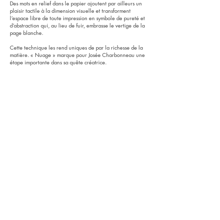
Des mots en relief dans le papier ajoutent par ailleurs un
plaisir tactile à la dimension visuelle et transforment
l’espace libre de toute impression en symbole de pureté et
d’abstraction qui, au lieu de fuir, embrasse le vertige de la
page blanche.
Cette technique les rend uniques de par la richesse de la
matière. « Nuage » marque pour Josée Charbonneau une
étape importante dans sa quête créatrice.
Exposition Solo
Galerie Luz 19.09.18. au 06.10.18