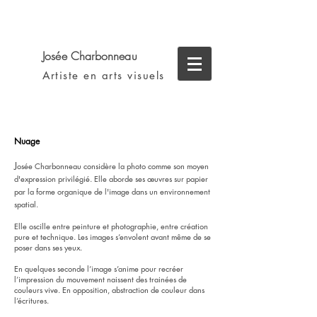
Josée
Charbonneau
Artiste en arts visuels
Nuage
J
osée Charbonneau considère la photo comme son moyen
d'expression privilégié. Elle aborde ses œuvres sur papier
par la forme organique de l'image dans un environnement
spatial.
Elle oscille entre peinture et photographie, entre création
pure et technique. Les images s’envolent avant même de se
poser dans ses yeux.
En quelques seconde l’image s’anime pour recréer
l’impression du mouvement naissent des trainées de
couleurs vive. En opposition, abstraction de couleur dans
l’écritures.